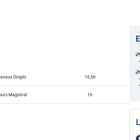
E
ravaux Dirigés
16,5h
urs Magistral
1h
L