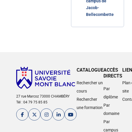
campus de
Jacob-
Bellecombette
CATALOGUE
ACCÈS
LIE
DIRECTS
Rechercher un
Plan
Par
cours
site
27 rue Marcoz 73000 CHAMBÉRY
diplôme
Rechercher
Cont
Tél : 04 79 75 85 85
Par
une formation
domaine
Par
campus