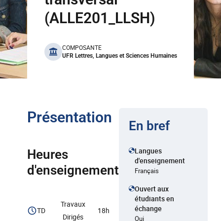
(ALLE201_LLSH)
benefits
COMPOSANTE
UFR Lettres, Langues et Sciences Humaines
Présentation
En bref
Langues
Heures
d'enseignement
d'enseignement
Français
Ouvert aux
étudiants en
Travaux
échange
TD
18h
Dirigés
Oui