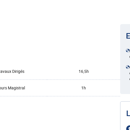
E
ravaux Dirigés
16,5h
urs Magistral
1h
L