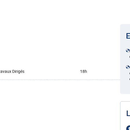
E
ravaux Dirigés
18h
L