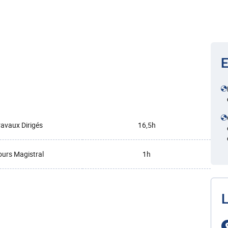
E
ravaux Dirigés
16,5h
urs Magistral
1h
L