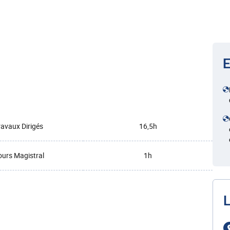
E
ravaux Dirigés
16,5h
urs Magistral
1h
L