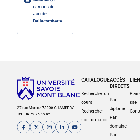
campus de
Jacob-
Bellecombette
CATALOGUE
ACCÈS
LIE
DIRECTS
Rechercher un
Plan
Par
cours
site
27 rue Marcoz 73000 CHAMBÉRY
diplôme
Rechercher
Cont
Tél : 04 79 75 85 85
Par
une formation
domaine
Par