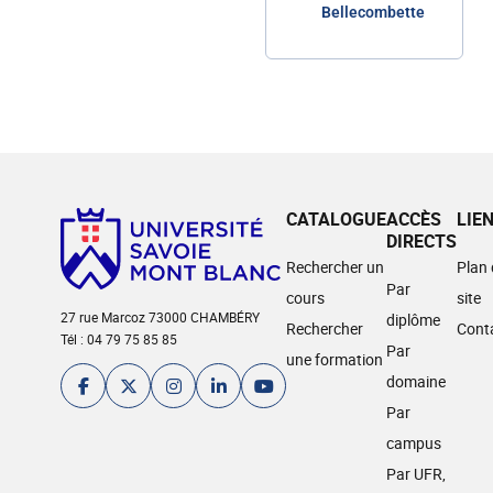
Bellecombette
CATALOGUE
ACCÈS
LIE
DIRECTS
Rechercher un
Plan
Par
cours
site
27 rue Marcoz 73000 CHAMBÉRY
diplôme
Rechercher
Cont
Tél : 04 79 75 85 85
Par
une formation
domaine
Par
campus
Par UFR,