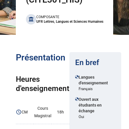
benefits
COMPOSANTE
UFR Lettres, Langues et Sciences Humaines
Présentation
En bref
Langues
Heures
d'enseignement
d'enseignement
Français
Ouvert aux
étudiants en
Cours
échange
CM
18h
Magistral
Oui