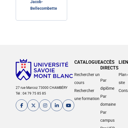
Jacob-
Bellecombette
CATALOGUE
ACCÈS
LIE
DIRECTS
Rechercher un
Plan
Par
cours
site
27 rue Marcoz 73000 CHAMBÉRY
diplôme
Rechercher
Cont
Tél : 04 79 75 85 85
Par
une formation
domaine
Par
campus