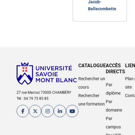
Jacob-
Bellecombette
CATALOGUE
ACCÈS
LIE
DIRECTS
Rechercher un
Plan
Par
cours
site
27 rue Marcoz 73000 CHAMBÉRY
diplôme
Rechercher
Cont
Tél : 04 79 75 85 85
Par
une formation
domaine
Par
campus