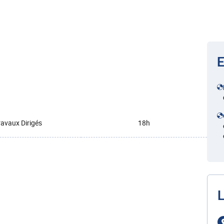
E
ravaux Dirigés
18h
L