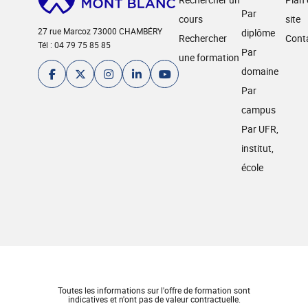
Par
cours
site
27 rue Marcoz 73000 CHAMBÉRY
diplôme
Rechercher
Cont
Tél : 04 79 75 85 85
Par
une formation
domaine
Par
campus
Par UFR,
institut,
école
Toutes les informations sur l'offre de formation sont
indicatives et n'ont pas de valeur contractuelle.