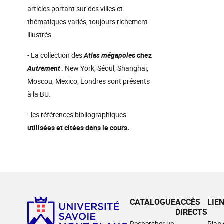
articles portant sur des villes et
thématiques variés, toujours richement
illustrés.
- La collection des
Atlas mégapoles
chez
Autrement
:
New York, Séoul, Shanghaï,
Moscou, Mexico, Londres sont présents
à la BU.
- les références bibliographiques
utilisées et citées dans le cours.
CATALOGUE
ACCÈS
LIE
DIRECTS
Rechercher un
Plan