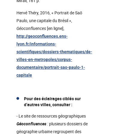
Mirail, 161 p.
Hervé Théry, 2016, « Portrait de Saõ
Paulo, une capitale du Brésil »,
Géoconfluences
[en ligne],
http://geoconfluences.ens-
lyon.fr/informations-
scientifiques/dossiers-thematiques/de-
villes-en-metropoles/corpus-
documentaire/portrait-sao-paulo-1-
capitale
Pour des éclairages ciblés sur
d’autres villes, consulter :
- Le site de ressources géographiques
Géoconfluences
:
plusieurs dossiers de
géographie urbaine regroupent des