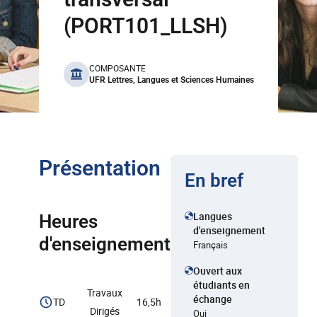
(PORT101_LLSH)
benefits
COMPOSANTE
UFR Lettres, Langues et Sciences Humaines
Présentation
En bref
Langues
Heures
d'enseignement
d'enseignement
Français
Ouvert aux
étudiants en
Travaux
échange
TD
16,5h
Dirigés
Oui