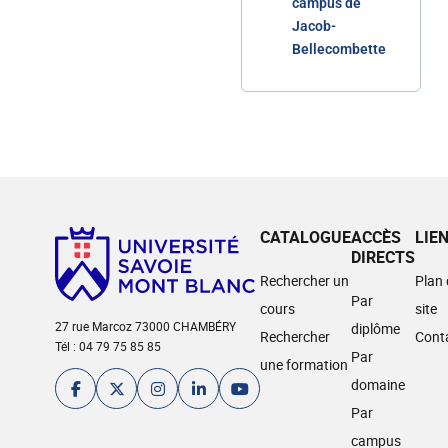
campus de
Jacob-
Bellecombette
CATALOGUE
ACCÈS
LIE
DIRECTS
Rechercher un
Plan
Par
cours
site
27 rue Marcoz 73000 CHAMBÉRY
diplôme
Rechercher
Cont
Tél : 04 79 75 85 85
Par
une formation
domaine
Par
campus