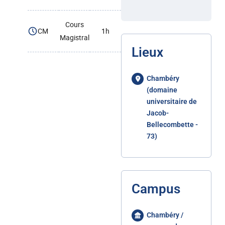
Cours
CM
1h
Magistral
Lieux
Chambéry
(domaine
universitaire de
Jacob-
Bellecombette -
73)
Campus
Chambéry /