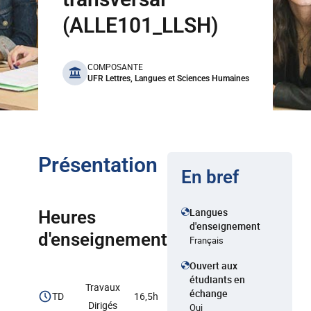
(ALLE101_LLSH)
benefits
COMPOSANTE
UFR Lettres, Langues et Sciences Humaines
Présentation
En bref
Langues
Heures
d'enseignement
d'enseignement
Français
Ouvert aux
étudiants en
Travaux
échange
TD
16,5h
Dirigés
Oui