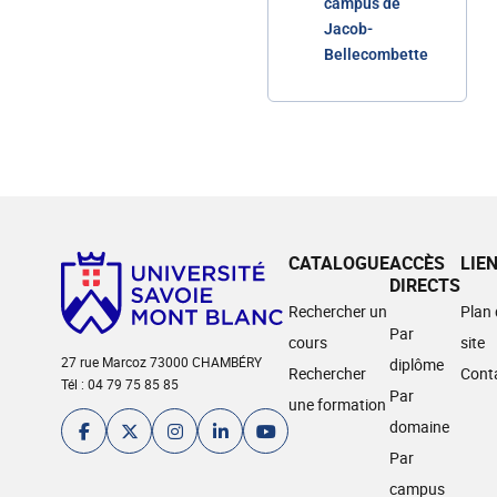
campus de
Jacob-
Bellecombette
CATALOGUE
ACCÈS
LIE
DIRECTS
Rechercher un
Plan
Par
cours
site
27 rue Marcoz 73000 CHAMBÉRY
diplôme
Rechercher
Cont
Tél : 04 79 75 85 85
Par
une formation
domaine
Par
campus