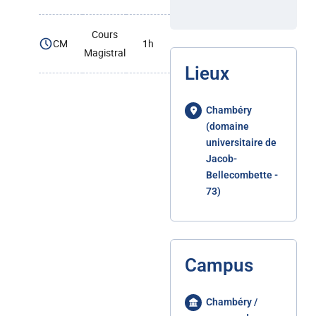
Cours
CM
1h
Magistral
Lieux
Chambéry
(domaine
universitaire de
Jacob-
Bellecombette -
73)
Campus
Chambéry /