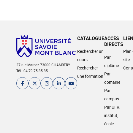
CATALOGUE
ACCÈS
LIE
DIRECTS
Rechercher un
Plan
Par
cours
site
27 rue Marcoz 73000 CHAMBÉRY
diplôme
Rechercher
Cont
Tél : 04 79 75 85 85
Par
une formation
domaine
Par
campus
Par UFR,
institut,
école