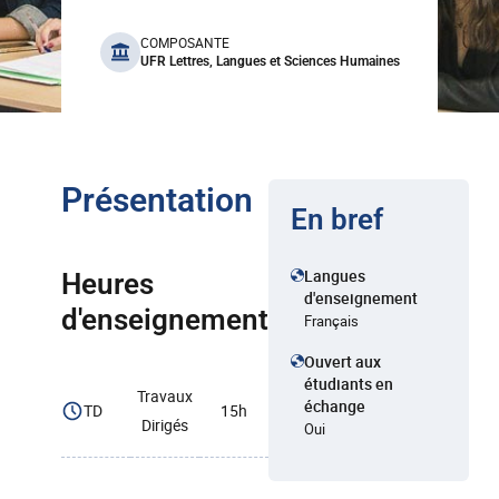
benefits
COMPOSANTE
UFR Lettres, Langues et Sciences Humaines
Présentation
En bref
Langues
Heures
d'enseignement
d'enseignement
Français
Ouvert aux
étudiants en
Travaux
échange
TD
15h
Dirigés
Oui