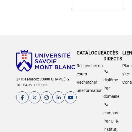
CATALOGUE
ACCÈS
LIE
DIRECTS
Rechercher un
Plan
Par
cours
site
27 rue Marcoz 73000 CHAMBÉRY
diplôme
Rechercher
Cont
Tél : 04 79 75 85 85
Par
une formation
domaine
Par
campus
Par UFR,
institut,