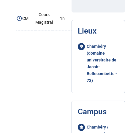
Cours
CM
1h
Magistral
Lieux
Chambéry
(domaine
universitaire de
Jacob-
Bellecombette -
73)
Campus
Chambéry /