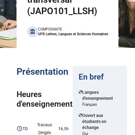
(JAPO101_LLSH)
benefits
COMPOSANTE
UFR Lettres, Langues et Sciences Humaines
Présentation
En bref
Langues
Heures
d'enseignement
d'enseignement
Français
Ouvert aux
étudiants en
Travaux
échange
TD
16,5h
Dirigés
Oui