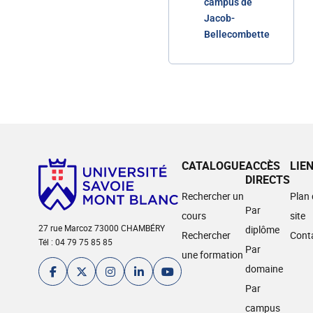
campus de
Jacob-
Bellecombette
CATALOGUE
ACCÈS
LIE
DIRECTS
Rechercher un
Plan
Par
cours
site
27 rue Marcoz 73000 CHAMBÉRY
diplôme
Rechercher
Cont
Tél : 04 79 75 85 85
Par
une formation
domaine
Par
campus