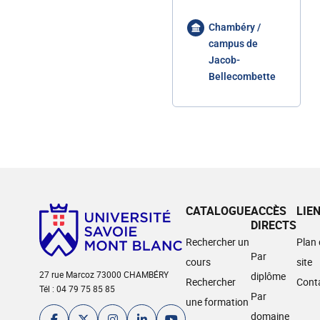
Chambéry /
campus de
Jacob-
Bellecombette
CATALOGUE
ACCÈS
LIE
DIRECTS
Rechercher un
Plan
Par
cours
site
27 rue Marcoz 73000 CHAMBÉRY
diplôme
Rechercher
Cont
Tél : 04 79 75 85 85
Par
une formation
domaine