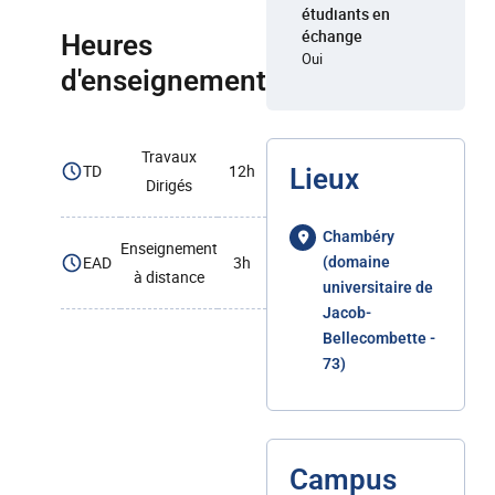
étudiants en
échange
Heures
Oui
d'enseignement
Travaux
TD
12h
Lieux
Dirigés
Chambéry
Enseignement
EAD
3h
(domaine
à distance
universitaire de
Jacob-
Bellecombette -
73)
Campus