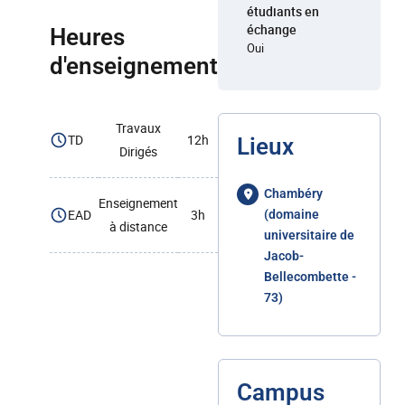
étudiants en
échange
Heures
Oui
d'enseignement
Travaux
TD
12h
Lieux
Dirigés
Chambéry
Enseignement
EAD
3h
(domaine
à distance
universitaire de
Jacob-
Bellecombette -
73)
Campus