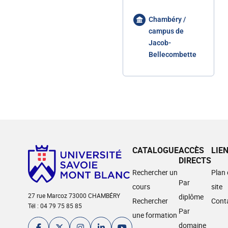
Chambéry /
campus de
Jacob-
Bellecombette
CATALOGUE
ACCÈS
LIE
DIRECTS
Rechercher un
Plan
Par
cours
site
27 rue Marcoz 73000 CHAMBÉRY
diplôme
Rechercher
Cont
Tél : 04 79 75 85 85
Par
une formation
domaine