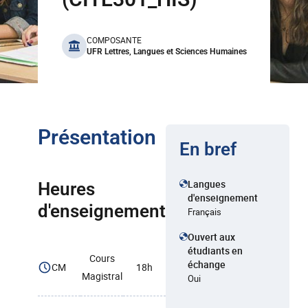
benefits
COMPOSANTE
UFR Lettres, Langues et Sciences Humaines
Présentation
En bref
Langues
Heures
d'enseignement
d'enseignement
Français
Ouvert aux
étudiants en
Cours
échange
CM
18h
Magistral
Oui