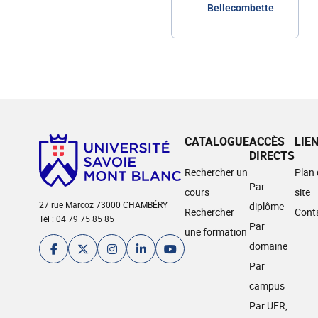
Bellecombette
CATALOGUE
ACCÈS
LIE
DIRECTS
Rechercher un
Plan
Par
cours
site
27 rue Marcoz 73000 CHAMBÉRY
diplôme
Rechercher
Cont
Tél : 04 79 75 85 85
Par
une formation
domaine
Par
campus
Par UFR,