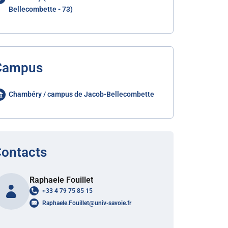
Bellecombette - 73)
Campus
Chambéry / campus de Jacob-Bellecombette
ontacts
Raphaele Fouillet
+33 4 79 75 85 15
Raphaele.Fouillet
@
univ-savoie.fr