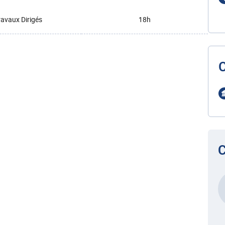
ravaux Dirigés
18h
C