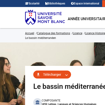
Scolarité
Bibliothèques
Espace international
ANNÉE UNIVERSITAI
Accueil
Catalogue des formations
Licence
Licence Histoire
Le bassin méditerranéen
Télécharger
Le bassin méditerrané
benefits
COMPOSANTE
UFR Lettres, Langues et Sciences Humaines