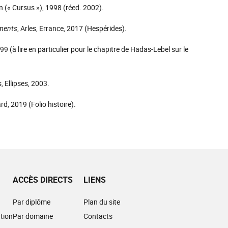
n (« Cursus »), 1998 (réed. 2002).
uments
, Arles, Errance, 2017 (Hespérides).
999 (à lire en particulier pour le chapitre de Hadas-Lebel sur le
s, Ellipses, 2003.
ard, 2019 (Folio histoire).
ACCÈS DIRECTS
LIENS
Par diplôme
Plan du site
tion
Par domaine
Contacts