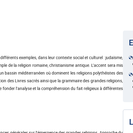
E
 différents exemples, dans leur contexte social et culturel : judaïsme,
emple de la religion romaine, christianisme antique. L’accent sera mis
un bassin méditerranéen où dominent les religions polythéistes des
tion des Livres sacrés ainsi que la grammaire des grandes religions,
onder l’analyse et la compréhension du fait religieux à différentes
L
ances générales sur l’émergence des grandes religions. Approche du