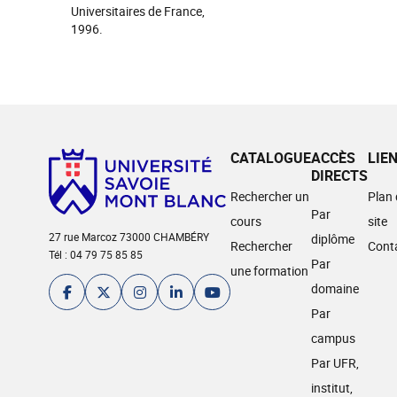
Universitaires de France,
1996.
CATALOGUE
ACCÈS
LIE
DIRECTS
Rechercher un
Plan
Par
cours
site
27 rue Marcoz 73000 CHAMBÉRY
diplôme
Rechercher
Cont
Tél : 04 79 75 85 85
Par
une formation
domaine
Par
campus
Par UFR,
institut,