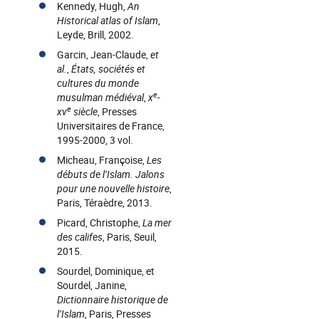
Kennedy, Hugh,
An
Historical atlas of Islam
,
Leyde, Brill, 2002.
Garcin, Jean-Claude,
et
al.
,
États, sociétés et
cultures du monde
e
musulman médiéval
,
x
-
e
xv
siècle
, Presses
Universitaires de France,
1995-2000, 3 vol.
Micheau, Françoise,
Les
débuts de l’Islam. Jalons
pour une nouvelle histoire
,
Paris, Téraèdre, 2013.
Picard, Christophe,
La mer
des califes
, Paris, Seuil,
2015.
Sourdel, Dominique, et
Sourdel, Janine,
Dictionnaire historique de
l’Islam
, Paris, Presses