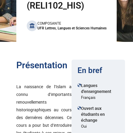
(RELI102_HIS)
benefits
COMPOSANTE
UFR Lettres, Langues et Sciences Humaines
Présentation
En bref
Langues
La naissance de l’Islam a
d'enseignement
connu d’importants
Français
renouvellements
Ouvert aux
historiographiques au cours
étudiants en
des dernières décennies. Ce
échange
cours a pour but d’introduire
Oui
les étudiants à ces enjeux, en