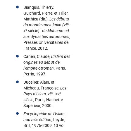
Bianquis, Thierry,
Guichard, Pierre, et Tillier,
Mathieu (dir.),
Les débuts
e
du monde musulman (vii
-
e
x
siècle) : de Muhammad
aux dynasties autonomes
,
Presses Universitaires de
France, 2012.
Cahen, Claude,
L’Islam des
origines au début de
l’empire ottoman
, Paris,
Perrin, 1997.
Ducellier, Alain, et
Micheau, Françoise,
Les
e
e
Pays d’Islam, vii
- xv
siècle
, Paris, Hachette
Supérieur, 2000.
Encyclopédie de l’Islam :
nouvelle édition
, Leyde,
Brill, 1975-2009, 13 vol.