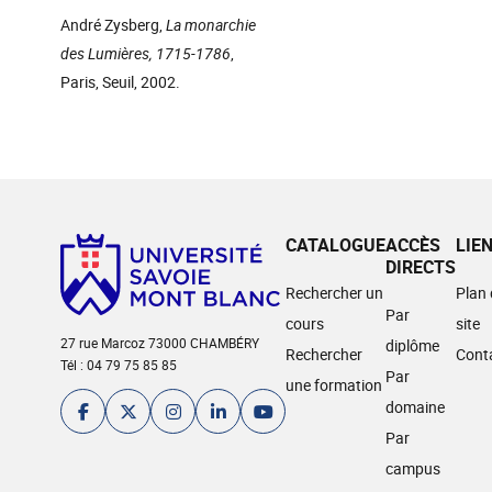
André Zysberg,
La monarchie
des Lumières, 1715-1786
,
Paris, Seuil, 2002.
CATALOGUE
ACCÈS
LIE
DIRECTS
Rechercher un
Plan
Par
cours
site
27 rue Marcoz 73000 CHAMBÉRY
diplôme
Rechercher
Cont
Tél : 04 79 75 85 85
Par
une formation
domaine
Par
campus