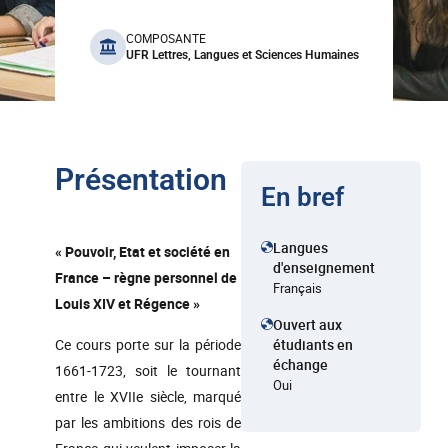
benefits
COMPOSANTE
UFR Lettres, Langues et Sciences Humaines
Présentation
En bref
Langues
« Pouvoir, Etat et société en
d'enseignement
France – règne personnel de
Français
Louis XIV et Régence »
Ouvert aux
Ce cours porte sur la période
étudiants en
échange
1661-1723, soit le tournant
Oui
entre le XVIIe siècle, marqué
par les ambitions des rois de