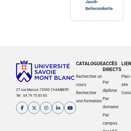
Jacob-
Bellecombette
CATALOGUE
ACCÈS
LIE
DIRECTS
Rechercher un
Plan
Par
cours
site
27 rue Marcoz 73000 CHAMBÉRY
diplôme
Rechercher
Cont
Tél : 04 79 75 85 85
Par
une formation
domaine
Par
campus