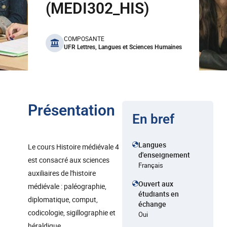
(MEDI302_HIS)
benefits
COMPOSANTE
UFR Lettres, Langues et Sciences Humaines
Présentation
En bref
Langues
Le cours Histoire médiévale 4
d'enseignement
est consacré aux sciences
Français
auxiliaires de l'histoire
Ouvert aux
médiévale : paléographie,
étudiants en
diplomatique, comput,
échange
codicologie, sigillographie et
Oui
héraldique.