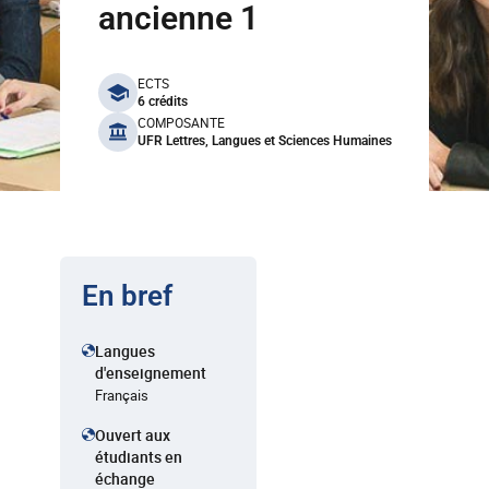
ancienne 1
benefits
ECTS
6 crédits
COMPOSANTE
UFR Lettres, Langues et Sciences Humaines
En bref
Langues
d'enseignement
Français
Ouvert aux
étudiants en
échange