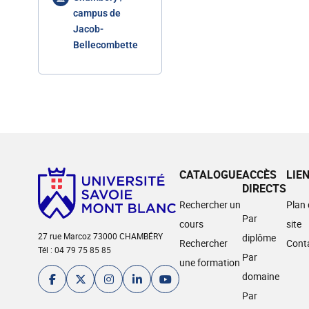
campus de
Jacob-
Bellecombette
CATALOGUE
ACCÈS
LIE
DIRECTS
Rechercher un
Plan
Par
cours
site
27 rue Marcoz 73000 CHAMBÉRY
diplôme
Rechercher
Cont
Tél : 04 79 75 85 85
Par
une formation
domaine
Par