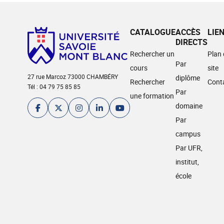
CATALOGUE
ACCÈS
LIE
DIRECTS
Rechercher un
Plan
Par
cours
site
27 rue Marcoz 73000 CHAMBÉRY
diplôme
Rechercher
Cont
Tél : 04 79 75 85 85
Par
une formation
domaine
Par
campus
Par UFR,
institut,
école