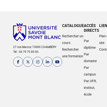
CATALOGUE
ACCÈS
LIE
DIRECTS
Rechercher un
Plan
Par
cours
site
27 rue Marcoz 73000 CHAMBÉRY
diplôme
Rechercher
Cont
Tél : 04 79 75 85 85
Par
une formation
domaine
Par
campus
Par UFR,
institut,
école