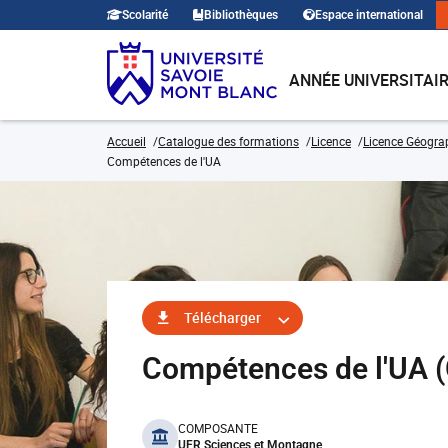
Scolarité
Bibliothèques
Espace international
ANNÉE UNIVERSITAI
Accueil
Catalogue des formations
Licence
Licence Géogra
Compétences de l'UA
Télécharger
Compétences de l'UA
benefits
COMPOSANTE
UFR Sciences et Montagne