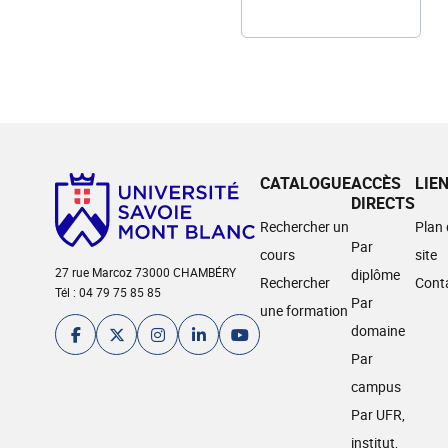
CATALOGUE
ACCÈS
LIE
DIRECTS
Rechercher un
Plan
Par
cours
site
27 rue Marcoz 73000 CHAMBÉRY
diplôme
Rechercher
Cont
Tél : 04 79 75 85 85
Par
une formation
domaine
Par
campus
Par UFR,
institut,