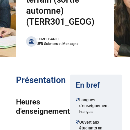
automne)
(TERR301_GEOG)
benefits
COMPOSANTE
UFR Sciences et Montagne
Présentation
En bref
Langues
Heures
d'enseignement
d'enseignement
Français
Ouvert aux
étudiants en