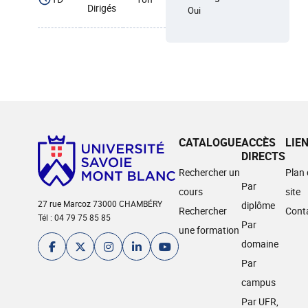
Dirigés
Oui
CATALOGUE
ACCÈS
LIE
DIRECTS
Rechercher un
Plan
Par
cours
site
27 rue Marcoz 73000 CHAMBÉRY
diplôme
Rechercher
Cont
Tél : 04 79 75 85 85
Par
une formation
domaine
Par
campus
Par UFR,