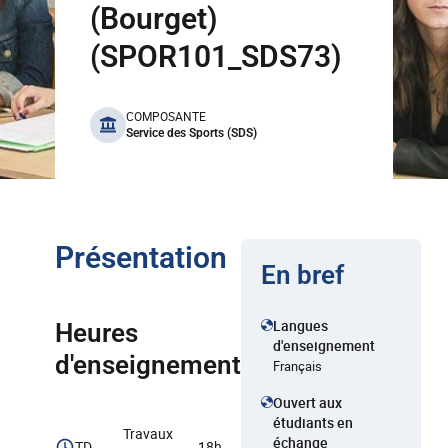
(Bourget)
(SPOR101_SDS73)
benefits
COMPOSANTE
Service des Sports (SDS)
Présentation
En bref
Langues
Heures
d'enseignement
d'enseignement
Français
Ouvert aux
étudiants en
Travaux
échange
TD
18h