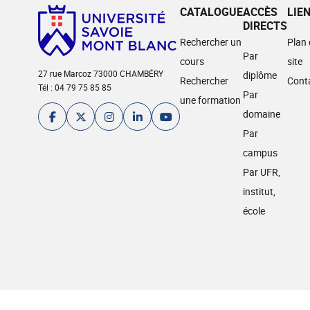
CATALOGUE
ACCÈS
LIE
DIRECTS
Rechercher un
Plan
Par
cours
site
27 rue Marcoz 73000 CHAMBÉRY
diplôme
Rechercher
Cont
Tél : 04 79 75 85 85
Par
une formation
domaine
Par
campus
Par UFR,
institut,
école