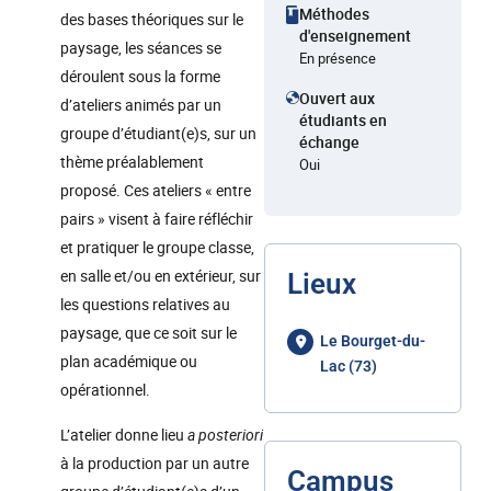
Méthodes
des bases théoriques sur le
d'enseignement
paysage, les séances se
En présence
déroulent sous la forme
Ouvert aux
d’ateliers animés par un
étudiants en
groupe d’étudiant(e)s, sur un
échange
thème préalablement
Oui
proposé. Ces ateliers « entre
pairs » visent à faire réfléchir
et pratiquer le groupe classe,
en salle et/ou en extérieur, sur
Lieux
les questions relatives au
paysage, que ce soit sur le
Le Bourget-du-
plan académique ou
Lac (73)
opérationnel.
L’atelier donne lieu
a posteriori
à la production par un autre
Campus