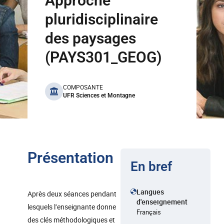
Approche
pluridisciplinaire
des paysages
(PAYS301_GEOG)
benefits
COMPOSANTE
UFR Sciences et Montagne
Présentation
En bref
Langues
Après deux séances pendant
d'enseignement
lesquels l’enseignante donne
Français
des clés méthodologiques et