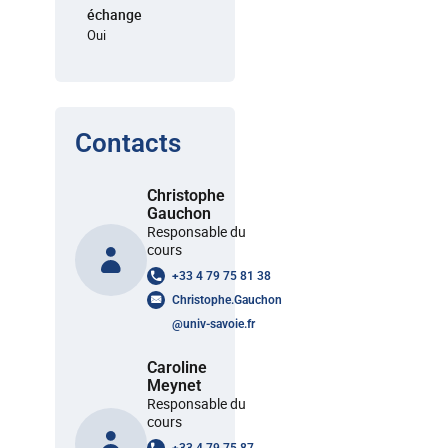
échange
Oui
Contacts
Christophe
Gauchon
Responsable du
cours
+33 4 79 75 81 38
Christophe.Gauchon
@
univ-savoie.fr
Caroline
Meynet
Responsable du
cours