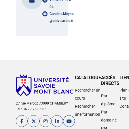
+33 4 79 75 87
04
Caroline.Meynet
@
univ-savoie.fr
CATALOGUE
ACCÈS
LIE
DIRECTS
Rechercher un
Plan
Par
cours
site
27 rue Marcoz 73000 CHAMBÉRY
diplôme
Rechercher
Cont
Tél : 04 79 75 85 85
Par
une formation
domaine
Par