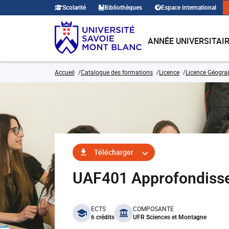
Scolarité
Bibliothèques
Espace international
ANNÉE UNIVERSITAI
Accueil
Catalogue des formations
Licence
Licence Géogra
Télécharger
UAF401 Approfondissem
benefits
ECTS
COMPOSANTE
6 crédits
UFR Sciences et Montagne