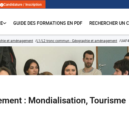
Candidature / Inscription
RE
GUIDE DES FORMATIONS EN PDF
RECHERCHER UN 
phie et aménagement
L1/L2 tronc commun - Géographie et aménagement
UAF4
ent : Mondialisation, Tourisme