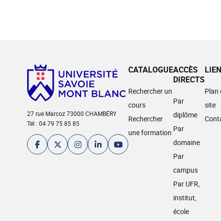
CATALOGUE
ACCÈS
LIE
DIRECTS
Rechercher un
Plan
Par
cours
site
27 rue Marcoz 73000 CHAMBÉRY
diplôme
Rechercher
Cont
Tél : 04 79 75 85 85
Par
une formation
domaine
Par
campus
Par UFR,
institut,
école