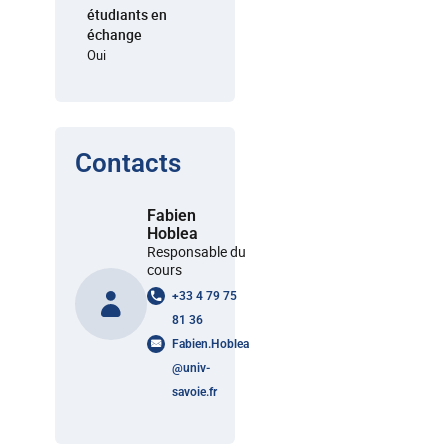
étudiants en
échange
Oui
Contacts
Fabien
Hoblea
Responsable du
cours
+33 4 79 75
81 36
Fabien.Hoblea
@
univ-
savoie.fr