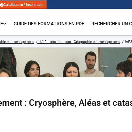
Candidature / Inscription
RE
GUIDE DES FORMATIONS EN PDF
RECHERCHER UN 
phie et aménagement
L1/L2 tronc commun - Géographie et aménagement
UAF30
ent : Cryosphère, Aléas et cata