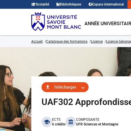
Scolarité
Bibliothèques
Espace international
ANNÉE UNIVERSITAI
Accueil
Catalogue des formations
Licence
Licence Géogra
Télécharger
UAF302 Approfondissem
benefits
ECTS
COMPOSANTE
6 crédits
UFR Sciences et Montagne