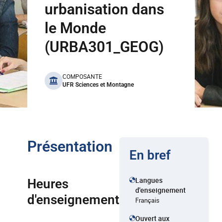
urbanisation dans
le Monde
(URBA301_GEOG)
benefits
COMPOSANTE
UFR Sciences et Montagne
Présentation
En bref
Langues
Heures
d'enseignement
d'enseignement
Français
Ouvert aux