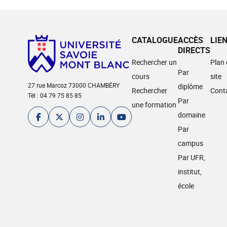
CATALOGUE
ACCÈS
LIE
DIRECTS
Rechercher un
Plan
Par
cours
site
27 rue Marcoz 73000 CHAMBÉRY
diplôme
Rechercher
Cont
Tél : 04 79 75 85 85
Par
une formation
domaine
Par
campus
Par UFR,
institut,
école