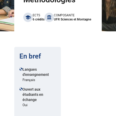
benefits
ECTS
COMPOSANTE
6 crédits
UFR Sciences et Montagne
En bref
Langues
d'enseignement
Français
Ouvert aux
étudiants en
échange
Oui