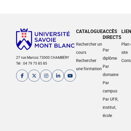
CATALOGUE
ACCÈS
LIE
DIRECTS
Rechercher un
Plan
Par
cours
site
27 rue Marcoz 73000 CHAMBÉRY
diplôme
Rechercher
Cont
Tél : 04 79 75 85 85
Par
une formation
domaine
Par
campus
Par UFR,
institut,
école