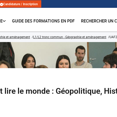
Candidature / Inscription
RE
GUIDE DES FORMATIONS EN PDF
RECHERCHER UN 
phie et aménagement
L1/L2 tronc commun - Géographie et aménagement
UAF20
ire le monde : Géopolitique, His