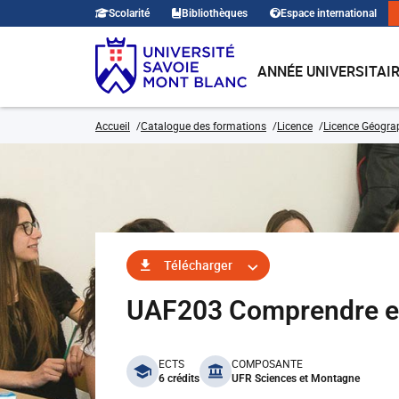
Scolarité
Bibliothèques
Espace international
ANNÉE UNIVERSITAI
Accueil
Catalogue des formations
Licence
Licence Géogra
Télécharger
UAF203 Comprendre et l
benefits
ECTS
COMPOSANTE
6 crédits
UFR Sciences et Montagne