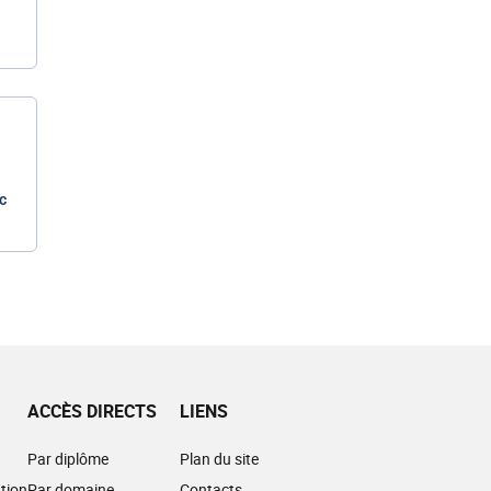
c
ACCÈS DIRECTS
LIENS
Par diplôme
Plan du site
tion
Par domaine
Contacts