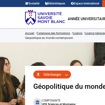
Scolarité
Bibliothèques
Espace international
ANNÉE UNIVERSITAI
Accueil
Catalogue des formations
Licence
Licence Géogra
Géopolitique du monde contemporain
Télécharger
Géopolitique du mon
benefits
COMPOSANTE
UFR Sciences et Montagne