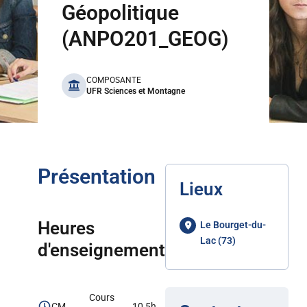
Géopolitique
(ANPO201_GEOG)
benefits
COMPOSANTE
UFR Sciences et Montagne
Présentation
Lieux
Heures
Le Bourget-du-
Lac (73)
d'enseignement
Cours
CM
10,5h