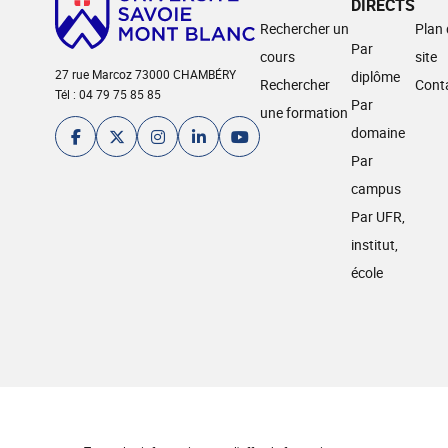
DIRECTS
Rechercher un
Plan
Par
cours
site
27 rue Marcoz 73000 CHAMBÉRY
diplôme
Rechercher
Cont
Tél : 04 79 75 85 85
Par
une formation
domaine
Par
campus
Par UFR,
institut,
école