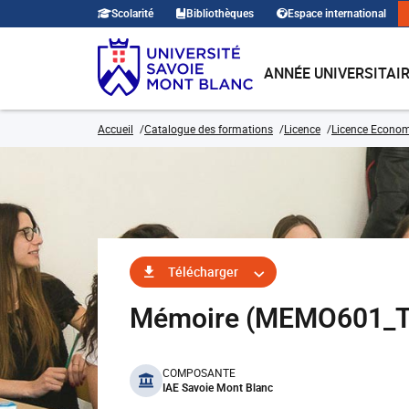
Scolarité
Bibliothèques
Espace international
ANNÉE UNIVERSITAI
Accueil
Catalogue des formations
Licence
Licence Economi
Télécharger
Mémoire (MEMO601_T
benefits
COMPOSANTE
IAE Savoie Mont Blanc