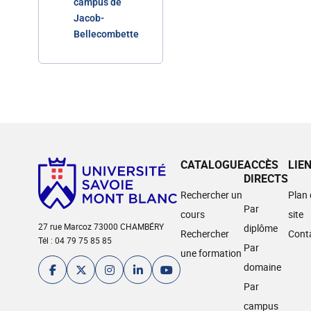
campus de
Jacob-
Bellecombette
CATALOGUE
ACCÈS
LIE
DIRECTS
Rechercher un
Plan
Par
cours
site
27 rue Marcoz 73000 CHAMBÉRY
diplôme
Rechercher
Cont
Tél : 04 79 75 85 85
Par
une formation
domaine
Par
campus