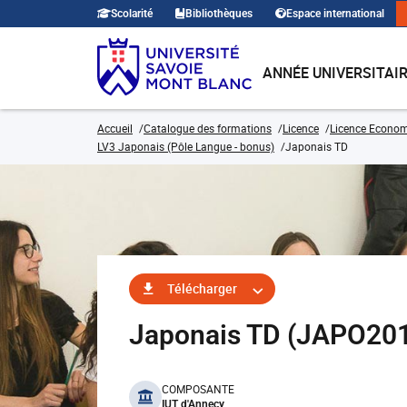
Scolarité
Bibliothèques
Espace international
ANNÉE UNIVERSITAI
Accueil
Catalogue des formations
Licence
Licence Economi
LV3 Japonais (Pôle Langue - bonus)
Japonais TD
Télécharger
Japonais TD (JAPO20
benefits
COMPOSANTE
IUT d'Annecy