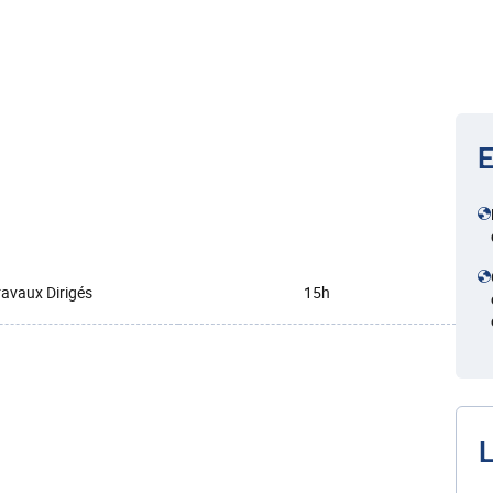
E
ravaux Dirigés
15h
L