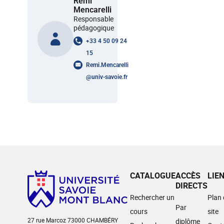
Remi
Mencarelli
Responsable
pédagogique
+33 4 50 09 24
15
Remi.Mencarelli
@
univ-savoie.fr
CATALOGUE
ACCÈS
LIE
DIRECTS
Rechercher un
Plan
Par
cours
site
27 rue Marcoz 73000 CHAMBÉRY
diplôme