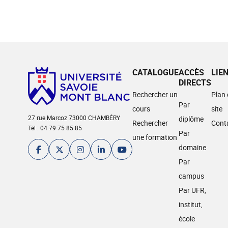
CATALOGUE
ACCÈS
LIE
DIRECTS
Rechercher un
Plan
Par
cours
site
27 rue Marcoz 73000 CHAMBÉRY
diplôme
Rechercher
Cont
Tél : 04 79 75 85 85
Par
une formation
domaine
Par
campus
Par UFR,
institut,
école