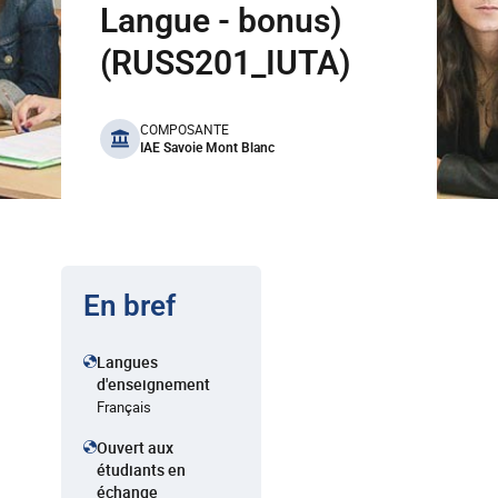
Langue - bonus)
(RUSS201_IUTA)
benefits
COMPOSANTE
IAE Savoie Mont Blanc
En bref
Langues
d'enseignement
Français
Ouvert aux
étudiants en
échange