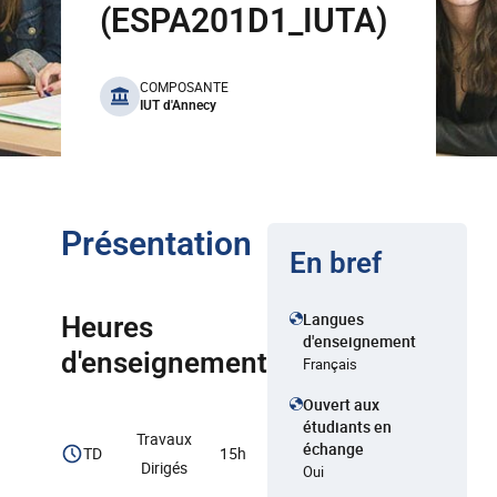
(ESPA201D1_IUTA)
benefits
COMPOSANTE
IUT d'Annecy
Présentation
En bref
Langues
Heures
d'enseignement
d'enseignement
Français
Ouvert aux
étudiants en
Travaux
échange
TD
15h
Dirigés
Oui