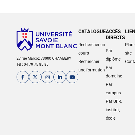
CATALOGUE
ACCÈS
LIE
DIRECTS
Rechercher un
Plan
Par
cours
site
27 rue Marcoz 73000 CHAMBÉRY
diplôme
Rechercher
Cont
Tél : 04 79 75 85 85
Par
une formation
domaine
Par
campus
Par UFR,
institut,
école