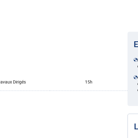
E
ravaux Dirigés
15h
L