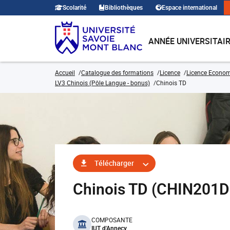
Scolarité
Bibliothèques
Espace international
ANNÉE UNIVERSITAI
Accueil
Catalogue des formations
Licence
Licence Economi
LV3 Chinois (Pôle Langue - bonus)
Chinois TD
Télécharger
Chinois TD (CHIN201D
benefits
COMPOSANTE
IUT d'Annecy