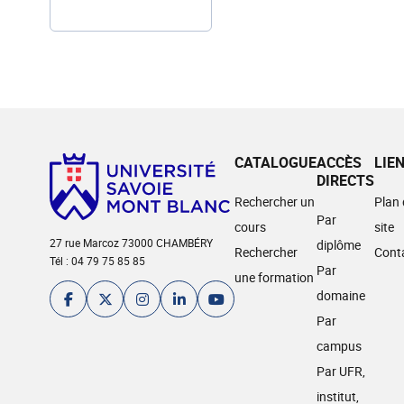
CATALOGUE
ACCÈS
LIE
DIRECTS
Rechercher un
Plan
Par
cours
site
27 rue Marcoz 73000 CHAMBÉRY
diplôme
Rechercher
Cont
Tél : 04 79 75 85 85
Par
une formation
domaine
Par
campus
Par UFR,
institut,