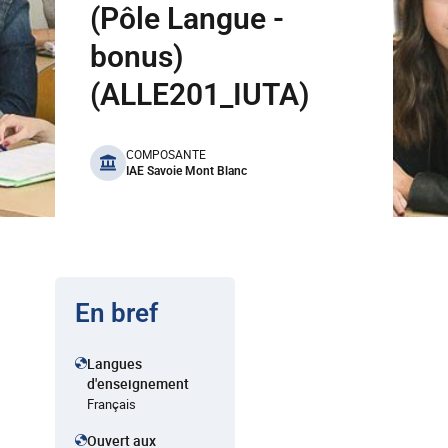
(Pôle Langue -
bonus)
(ALLE201_IUTA)
benefits
COMPOSANTE
IAE Savoie Mont Blanc
En bref
Langues
d'enseignement
Français
Ouvert aux