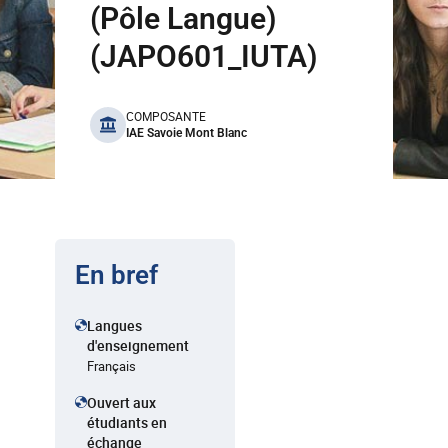
(Pôle Langue)
(JAPO601_IUTA)
benefits
COMPOSANTE
IAE Savoie Mont Blanc
En bref
Langues
d'enseignement
Français
Ouvert aux
étudiants en
échange