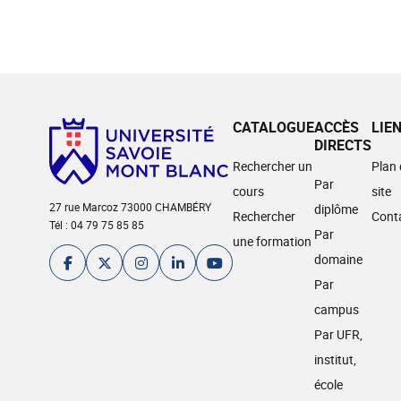
CATALOGUE
ACCÈS
LIE
DIRECTS
Rechercher un
Plan
Par
cours
site
27 rue Marcoz 73000 CHAMBÉRY
diplôme
Rechercher
Cont
Tél : 04 79 75 85 85
Par
une formation
domaine
Par
campus
Par UFR,
institut,
école